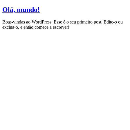
Ir
Olá, mundo!
para
o
Boas-vindas ao WordPress. Esse é o seu primeiro post. Edite-o ou
conteúdo
exclua-o, e então comece a escrever!